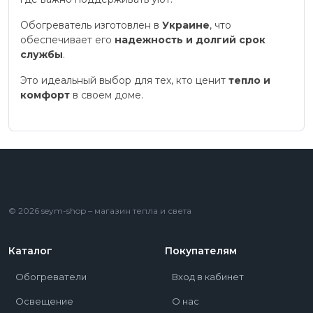
Обогреватель изготовлен в
Украине
, что
обеспечивает его
надежность и долгий срок
службы
.
Это идеальный выбор для тех, кто ценит
тепло и
комфорт
в своем доме.
© 2026 seym-shop – магазин тепла и света
Каталог
Покупателям
Обогреватели
Вход в кабинет
Освещение
О нас