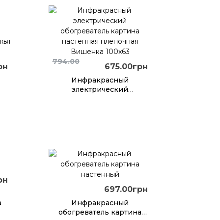
794.00
рн
675.00грн
Инфракрасный
электрический
а
обогреватель картина
настенная пленочная
6
Вишенка 100х63
рн
697.00грн
а
Инфракрасный
обогреватель картина