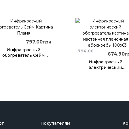
Подсолнух
797.00грн
Инфракрасный
794.00
674.90г
обогреватель Сейм
Картина Пламя
Инфракрасный
электрический
обогреватель картин
настенная пленочная
Небоскребы 100х63
ог
Покупателям
Ко