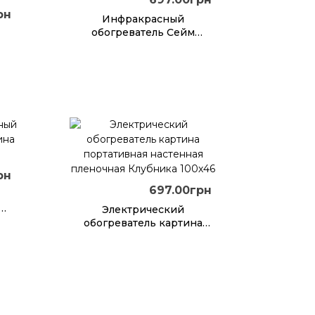
рн
Инфракрасный
обогреватель Сейм
картина Косатки
а
рн
697.00грн
ль
Электрический
д
обогреватель картина
портативная настенная
пленочная Клубника
100х46