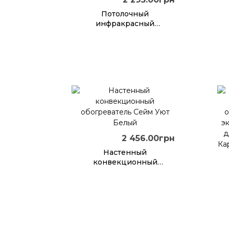
Потолочный
инфракрасный
обогреватель Сейм
Классика Тёмно-серый
2 456.00грн
Настенный
конвекционный
обогреватель Сейм Уют
Белый
о