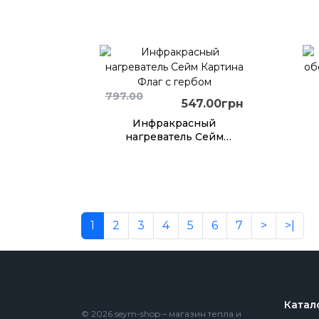
обогреватель картина
Вышиванка 63x50
797.00
547.00грн
Инфракрасный
нагреватель Сейм
Картина Флаг с гербом
1
2
3
4
5
6
7
>
>|
Катал
© 2026 seym-shop – магазин тепла и