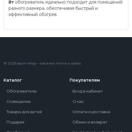
Вт
обогреватель идеально подходит для помещений
разного размера, обеспечивая быстрый и
эффективный обогрев.
© 2026 seym-shop – магазин тепла и света
Каталог
Покупателям
Обогреватели
Вход в кабинет
Освещение
О нас
Товары для детей
Оплата и доставка
Подарки
Обмен и возврат