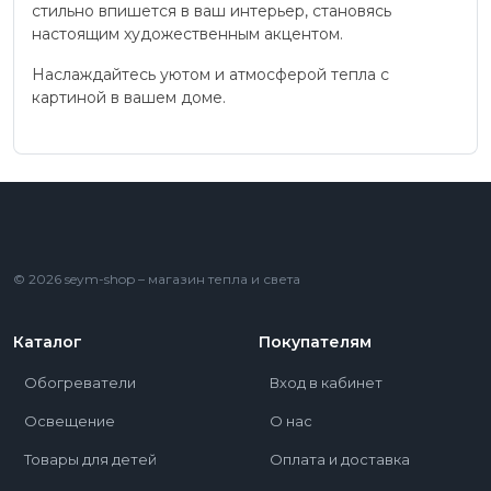
стильно впишется в ваш интерьер, становясь
настоящим художественным акцентом.
Наслаждайтесь уютом и атмосферой тепла с
картиной в вашем доме.
© 2026 seym-shop – магазин тепла и света
Каталог
Покупателям
Обогреватели
Вход в кабинет
Освещение
О нас
Товары для детей
Оплата и доставка