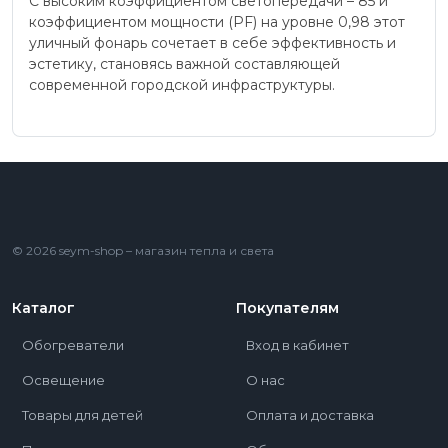
С высоким коэффициентом светопередачи – 85 и
коэффициентом мощности (PF) на уровне 0,98 этот
уличный фонарь сочетает в себе эффективность и
эстетику, становясь важной составляющей
современной городской инфраструктуры.
© 2026 seym-shop – магазин тепла и света
Каталог
Покупателям
Обогреватели
Вход в кабинет
Освещение
О нас
Товары для детей
Оплата и доставка