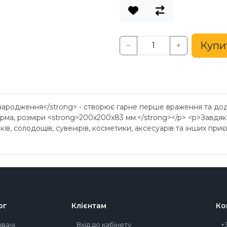
Купи
−
+
ародження</strong> - створює гарне перше враження та дод
орма, розміри <strong>200x200x83 мм.</strong></p> <p>Завдя
в, солодощів, сувенірів, косметики, аксесуарів та інших приє
ог
Клієнтам
Ко
івачі
Вхід до кабінету
+