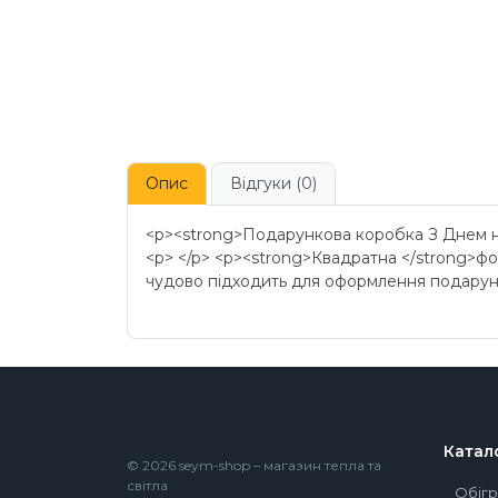
Опис
Відгуки (0)
<p><strong>Подарункова коробка З Днем н
<p> </p> <p><strong>Квадратна </strong>ф
чудово підходить для оформлення подарункі
Катал
© 2026 seym-shop – магазин тепла та
світла
Обігр