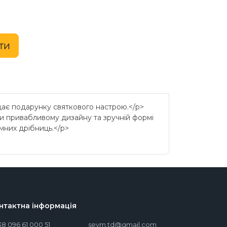
ти
ає подарунку святкового настрою.</p>
ки привабливому дизайну та зручній формі
мних дрібниць.</p>
нтактна інформація
38 096 61 000 51
seym.td@gmail.com