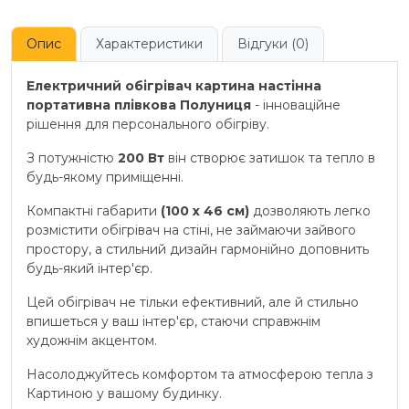
Опис
Характеристики
Відгуки (0)
Електричний обігрівач картина настінна
портативна плівкова Полуниця
- інноваційне
рішення для персонального обігріву.
З потужністю
200 Вт
він створює затишок та тепло в
будь-якому приміщенні.
Компактні габарити
(100 х 46 см)
дозволяють легко
розмістити обігрівач на стіні, не займаючи зайвого
простору, а стильний дизайн гармонійно доповнить
будь-який інтер'єр.
Цей обігрівач не тільки ефективний, але й стильно
впишеться у ваш інтер'єр, стаючи справжнім
художнім акцентом.
Насолоджуйтесь комфортом та атмосферою тепла з
Картиною у вашому будинку.