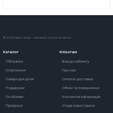
© 2026 seym-shop – магазин тепла та світла
Каталог
Клієнтам
Обігрівачі
Вхід до кабінету
Освітлення
Про нас
Товари для дітей
Оплата і доставка
Подарунки
Обмін та повернення
Особливе
Контактна інформація
Прикраси
Угода користувача